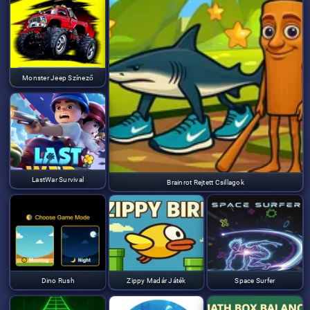
Monster Jeep Színező
LastWar Survival
Brainrot Rejtett Csillagok
Dino Rush
Zippy Madár Játék
Space Surfer