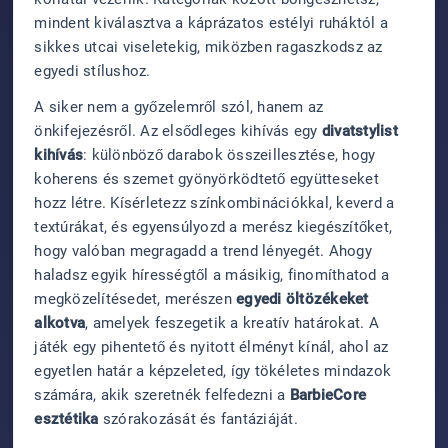
mindent kiválasztva a káprázatos estélyi ruháktól a
sikkes utcai viseletekig, miközben ragaszkodsz az
egyedi stílushoz.
A siker nem a győzelemről szól, hanem az
önkifejezésről. Az elsődleges kihívás egy
divatstylist
kihívás
: különböző darabok összeillesztése, hogy
koherens és szemet gyönyörködtető együtteseket
hozz létre. Kísérletezz színkombinációkkal, keverd a
textúrákat, és egyensúlyozd a merész kiegészítőket,
hogy valóban megragadd a trend lényegét. Ahogy
haladsz egyik hírességtől a másikig, finomíthatod a
megközelítésedet, merészen
egyedi öltözékeket
alkotva
, amelyek feszegetik a kreatív határokat. A
játék egy pihentető és nyitott élményt kínál, ahol az
egyetlen határ a képzeleted, így tökéletes mindazok
számára, akik szeretnék felfedezni a
BarbieCore
esztétika
szórakozását és fantáziáját.