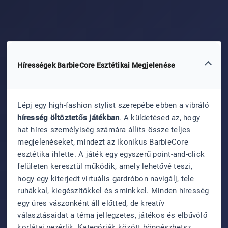
Hírességek BarbieCore Esztétikai Megjelenése
Lépj egy high-fashion stylist szerepébe ebben a vibráló
híresség öltöztetős játékban
. A küldetésed az, hogy
hat híres személyiség számára állíts össze teljes
megjelenéseket, mindezt az ikonikus BarbieCore
esztétika ihlette. A játék egy egyszerű point-and-click
felületen keresztül működik, amely lehetővé teszi,
hogy egy kiterjedt virtuális gardróbon navigálj, tele
ruhákkal, kiegészítőkkel és sminkkel. Minden híresség
egy üres vászonként áll előtted, de kreatív
választásaidat a téma jellegzetes, játékos és elbűvölő
korlátai vezérlik. Kategóriák között böngészhetsz,