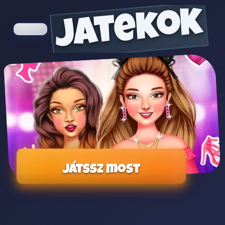
jatekok
Játssz most