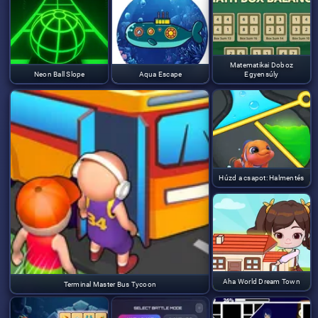
Matematikai Doboz
Neon Ball Slope
Aqua Escape
Egyensúly
Húzd a csapot: Halmentés
Aha World Dream Town
Terminal Master Bus Tycoon