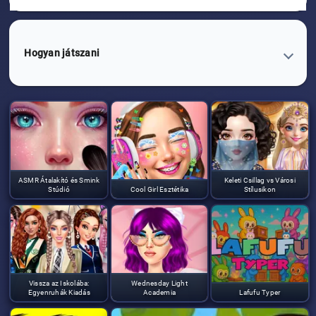
Hogyan játszani
ASMR Átalakító és Smink
Keleti Csillag vs Városi
Stúdió
Cool Girl Esztétika
Stílusikon
Vissza az Iskolába:
Wednesday Light
Egyenruhák Kiadás
Academia
Lafufu Typer