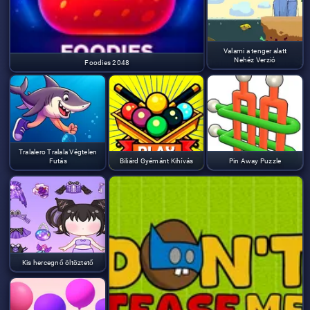
Valami a tenger alatt
Nehéz Verzió
Foodies 2048
Tralalero Tralala Végtelen
Futás
Biliárd Gyémánt Kihívás
Pin Away Puzzle
Kis hercegnő öltöztető