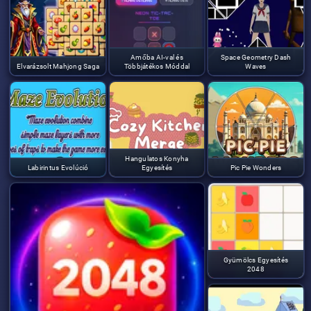
Amőba AI-val és
Space Geometry Dash
Elvarázsolt Mahjong Saga
Többjátékos Móddal
Waves
Hangulatos Konyha
Labirintus Evolúció
Egyesítés
Pic Pie Wonders
Gyümölcs Egyesítés
2048