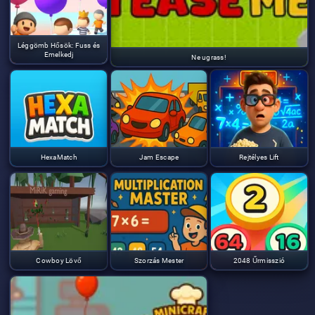
Léggömb Hősök: Fuss és
Emelkedj
Ne ugrass!
HexaMatch
Jam Escape
Rejtélyes Lift
Cowboy Lövő
Szorzás Mester
2048 Űrmisszió