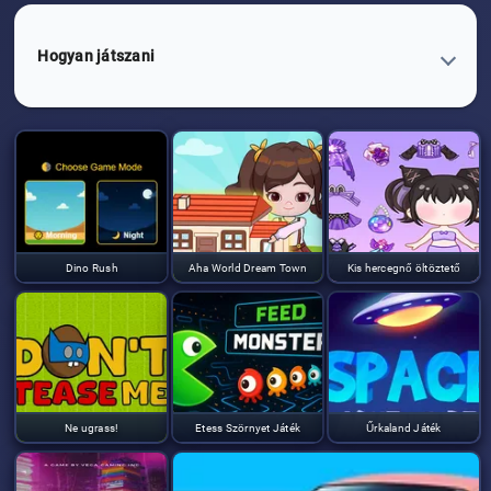
Hogyan játszani
Dino Rush
Aha World Dream Town
Kis hercegnő öltöztető
Ne ugrass!
Etess Szörnyet Játék
Űrkaland Játék