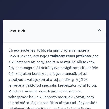
FoxyTruck
Ülj egy erőteljes, többcélú jármű volánja mögé a
FoxyTruckban, egy bájos
traktorvezetős játékban
, ahol
a küldetésed az, hogy segíts a rászoruló állatoknak.
Egy barátságos rókát irányítva navigálhatsz különféle
élénk tájakon keresztül, a fagyos tundráktól az
aszályos sivatagokon át a buja erdőkig. A játék
lényege a traktorod speciális kiegészítői körül forog.
Minden környezet egyedi problémát rejt, és
váltogatnod kell a különböző modulok között, hogy
interakcióba lépj a specifikus tárgyakkal. Egy eszköz
tökéletes lehet jégtömbök szétzúzására, míg egy