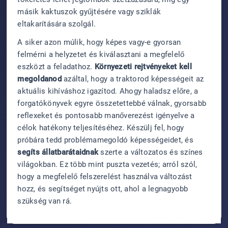
másik kaktuszok gyűjtésére vagy sziklák
eltakarítására szolgál.
A siker azon múlik, hogy képes vagy-e gyorsan
felmérni a helyzetet és kiválasztani a megfelelő
eszközt a feladathoz.
Környezeti rejtvényeket kell
megoldanod
azáltal, hogy a traktorod képességeit az
aktuális kihíváshoz igazítod. Ahogy haladsz előre, a
forgatókönyvek egyre összetettebbé válnak, gyorsabb
reflexeket és pontosabb manőverezést igényelve a
célok hatékony teljesítéséhez. Készülj fel, hogy
próbára tedd problémamegoldó képességeidet, és
segíts állatbarátaidnak
szerte a változatos és színes
világokban. Ez több mint puszta vezetés; arról szól,
hogy a megfelelő felszerelést használva változást
hozz, és segítséget nyújts ott, ahol a legnagyobb
szükség van rá.