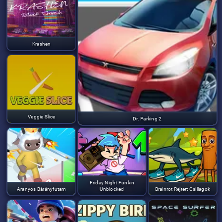
Krashen
Veggie Slice
Dr. Parking 2
Friday Night Funkin
Aranyos Bárányfutam
Unblocked
Brainrot Rejtett Csillagok