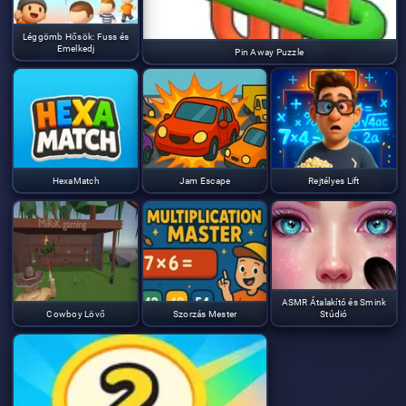
Léggömb Hősök: Fuss és
Emelkedj
Pin Away Puzzle
HexaMatch
Jam Escape
Rejtélyes Lift
ASMR Átalakító és Smink
Cowboy Lövő
Szorzás Mester
Stúdió