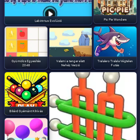
Pic Pie Wonders
Labirintus Evolúció
Gyümölcs Egyesítés
Valami a tenger alatt
Tralalero Tralala Végtelen
2048
Nehéz Verzió
Futás
Biliárd Gyémánt Kihívás