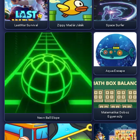
LastWar Survival
Zippy Madár Játék
Space Surfer
Aqua Escape
Matematikai Doboz
Egyensúly
Neon Ball Slope