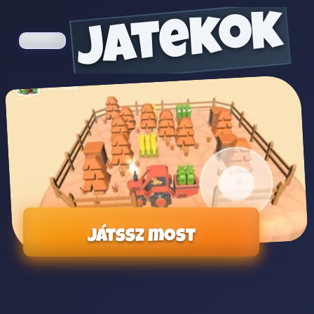
jatekok
Játssz most