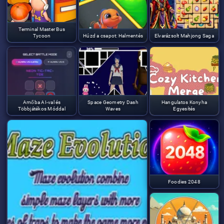
Terminal Master Bus
Tycoon
Húzd a csapot: Halmentés
Elvarázsolt Mahjong Saga
Amőba AI-val és
Space Geometry Dash
Hangulatos Konyha
Többjátékos Móddal
Waves
Egyesítés
Foodies 2048