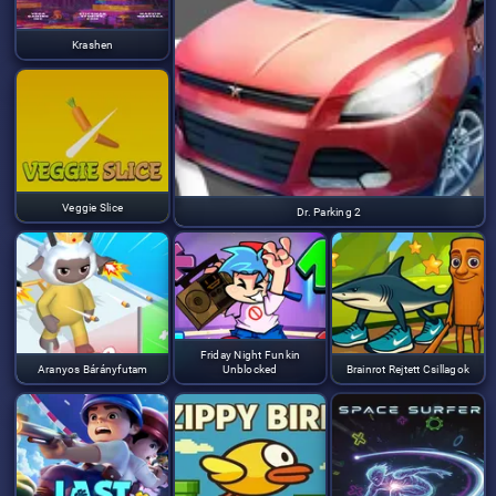
Krashen
Veggie Slice
Dr. Parking 2
Friday Night Funkin
Aranyos Bárányfutam
Unblocked
Brainrot Rejtett Csillagok