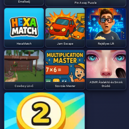
Emelkedj
Pin Away Puzzle
HexaMatch
Jam Escape
Rejtélyes Lift
ASMR Átalakító és Smink
Cowboy Lövő
Szorzás Mester
Stúdió