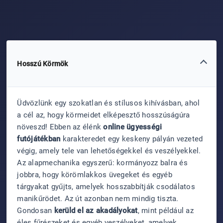
Hosszú Körmök
Üdvözlünk egy szokatlan és stílusos kihívásban, ahol
a cél az, hogy körmeidet elképesztő hosszúságúra
növeszd! Ebben az élénk
online ügyességi
futójátékban
karakteredet egy keskeny pályán vezeted
végig, amely tele van lehetőségekkel és veszélyekkel.
Az alapmechanika egyszerű: kormányozz balra és
jobbra, hogy körömlakkos üvegeket és egyéb
tárgyakat gyűjts, amelyek hosszabbítják csodálatos
manikűrödet. Az út azonban nem mindig tiszta.
Gondosan
kerüld el az akadályokat
, mint például az
éles fűrészeket és egyéb veszélyeket, amelyek