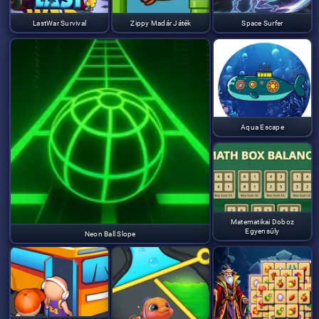
LastWar Survival
Zippy Madár Játék
Space Surfer
Aqua Escape
Matematikai Doboz
Egyensúly
Neon Ball Slope