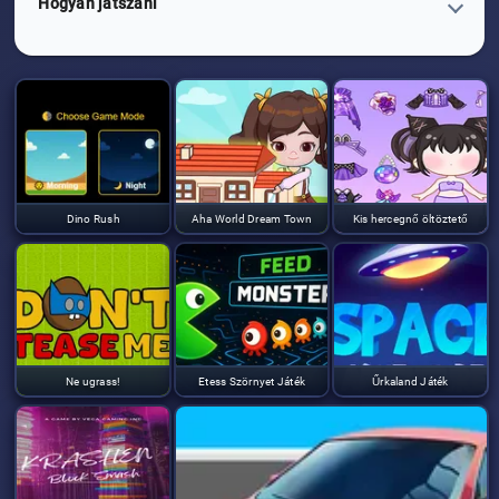
Hogyan játszani
Dino Rush
Aha World Dream Town
Kis hercegnő öltöztető
Ne ugrass!
Etess Szörnyet Játék
Űrkaland Játék