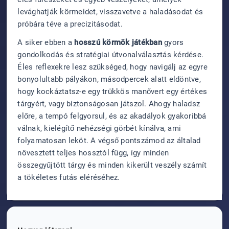
levághatják körmeidet, visszavetve a haladásodat és
próbára téve a precizitásodat.
A siker ebben a
hosszú körmök játékban
gyors
gondolkodás és stratégiai útvonalválasztás kérdése.
Éles reflexekre lesz szükséged, hogy navigálj az egyre
bonyolultabb pályákon, másodpercek alatt eldöntve,
hogy kockáztatsz-e egy trükkös manővert egy értékes
tárgyért, vagy biztonságosan játszol. Ahogy haladsz
előre, a tempó felgyorsul, és az akadályok gyakoribbá
válnak, kielégítő nehézségi görbét kínálva, ami
folyamatosan leköt. A végső pontszámod az általad
növesztett teljes hossztól függ, így minden
összegyűjtött tárgy és minden kikerült veszély számít
a tökéletes futás eléréséhez.