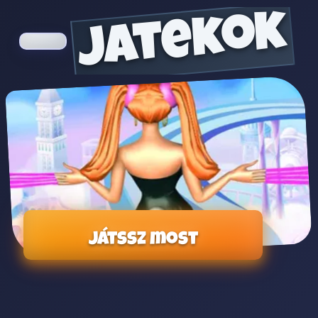
jatekok
Játssz most