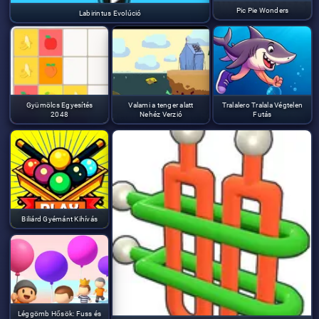
Pic Pie Wonders
Labirintus Evolúció
Gyümölcs Egyesítés
Valami a tenger alatt
Tralalero Tralala Végtelen
2048
Nehéz Verzió
Futás
Biliárd Gyémánt Kihívás
Léggömb Hősök: Fuss és