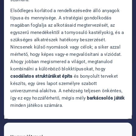
Elsődleges korlátod a rendelkezésedre álló anyagok
típusa és mennyisége. A stratégiai gondolkodás
magában foglalja az alkotásaid megtervezését, az
egyszerű menedékektől a tornyosuló kastélyokig, és a
szükséges alkatrészek hatékony beszerzését.
Nincsenek külső nyomások vagy célok; a siker azzal
mérhető, hogy képes vagy-e megvalósítani a víziódat.
Ahogy jobban megismered a világot, megtanulod
kombinálni a különböző blokktípusokat, hogy
csodálatos struktúrákat építs
és bonyolult terveket
készíts, egy üres lapot személyre szabott
univerzummá alakítva. A nehézség teljesen önkéntes,
így ez egy hozzáférhető, mégis mély
barkácsolós játék
minden játékos számára.