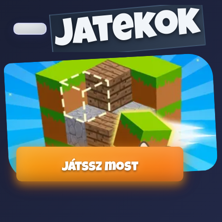
jatekok
Játssz most