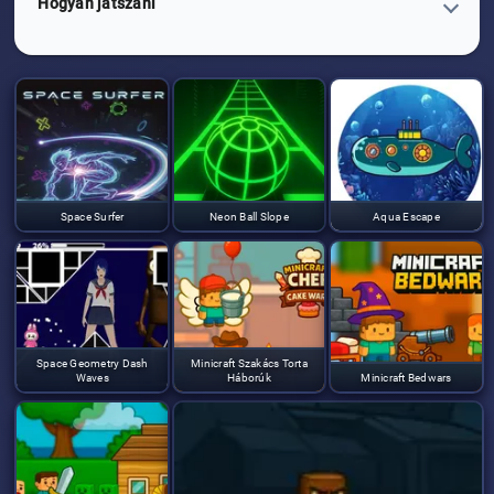
Hogyan játszani
Space Surfer
Neon Ball Slope
Aqua Escape
Space Geometry Dash
Minicraft Szakács Torta
Waves
Háborúk
Minicraft Bedwars