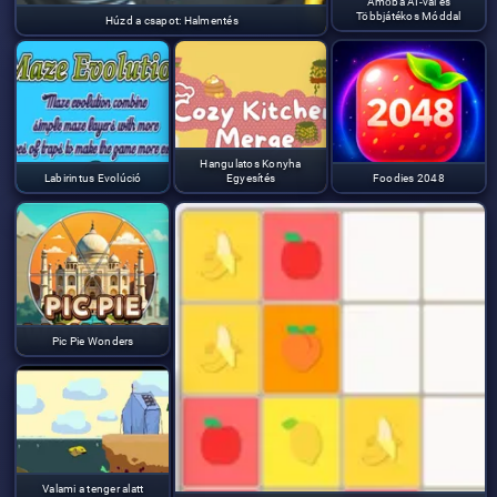
Amőba AI-val és
Többjátékos Móddal
Húzd a csapot: Halmentés
Hangulatos Konyha
Labirintus Evolúció
Egyesítés
Foodies 2048
Pic Pie Wonders
Valami a tenger alatt