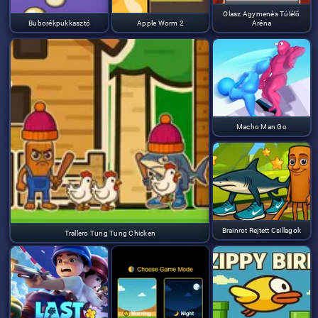
Olasz Agymenés Túlélő
Buborékpukkasztó
Apple Worm 2
Aréna
Macho Man Go
Brainrot Rejtett Csillagok
Trallero Tung Tung Chicken