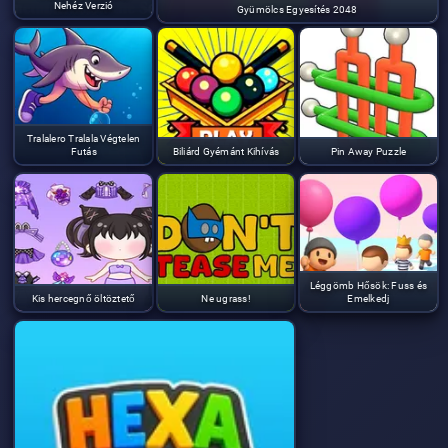
Nehéz Verzió
Gyümölcs Egyesítés 2048
Tralalero Tralala Végtelen
Futás
Biliárd Gyémánt Kihívás
Pin Away Puzzle
Léggömb Hősök: Fuss és
Kis hercegnő öltöztető
Ne ugrass!
Emelkedj