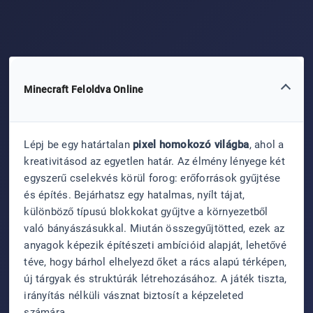
Minecraft Feloldva Online
Lépj be egy határtalan
pixel homokozó világba
, ahol a
kreativitásod az egyetlen határ. Az élmény lényege két
egyszerű cselekvés körül forog: erőforrások gyűjtése
és építés. Bejárhatsz egy hatalmas, nyílt tájat,
különböző típusú blokkokat gyűjtve a környezetből
való bányászásukkal. Miután összegyűjtötted, ezek az
anyagok képezik építészeti ambícióid alapját, lehetővé
téve, hogy bárhol elhelyezd őket a rács alapú térképen,
új tárgyak és struktúrák létrehozásához. A játék tiszta,
irányítás nélküli vásznat biztosít a képzeleted
számára.