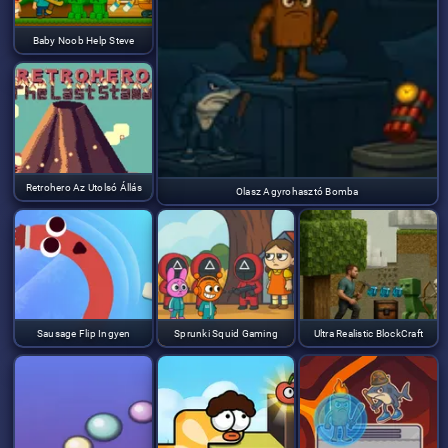
Baby Noob Help Steve
Retrohero Az Utolsó Állás
Olasz Agyrohasztó Bomba
Sausage Flip Ingyen
Sprunki Squid Gaming
Ultra Realistic BlockCraft