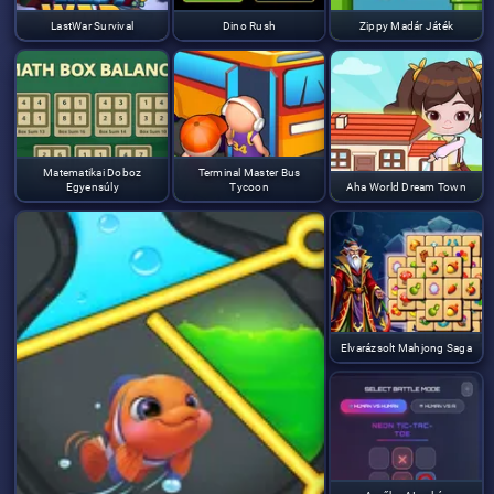
LastWar Survival
Dino Rush
Zippy Madár Játék
Matematikai Doboz
Terminal Master Bus
Egyensúly
Tycoon
Aha World Dream Town
Elvarázsolt Mahjong Saga