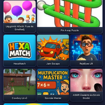
Léggömb Hősök: Fuss és
Emelkedj
Pin Away Puzzle
HexaMatch
Jam Escape
Rejtélyes Lift
ASMR Átalakító és Smink
Cowboy Lövő
Szorzás Mester
Stúdió