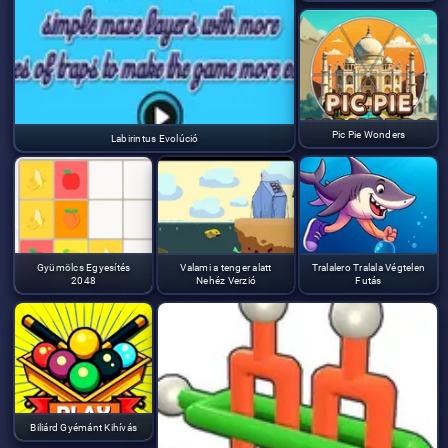
Pic Pie Wonders
Labirintus Evolúció
Gyümölcs Egyesítés
Valami a tenger alatt
Tralalero Tralala Végtelen
2048
Nehéz Verzió
Futás
Biliárd Gyémánt Kihívás