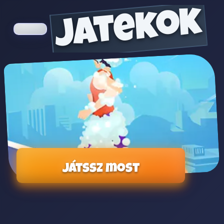
jatekok
Játssz most