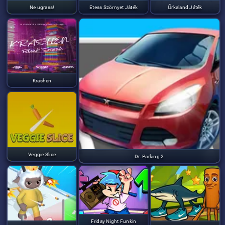
Ne ugrass!
Etess Szörnyet Játék
Űrkaland Játék
Krashen
Veggie Slice
Dr. Parking 2
Friday Night Funkin