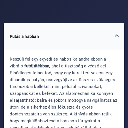
Futás a habban
Készülj fel egy egyedi és habos kalandra ebben a
vibráló
futójátékban
, ahol a tisztaság a végső cél.
Elsődleges feladatod, hogy egy karaktert vezess egy
dinamikus pályán, összegyűjtve az összes szükséges
fürdőszobai kelléket, mint például szivacsokat,
szappanokat és keféket. Az alapmechanika könnyen
elsajátítható: balra és jobbra mozogva navigálhatsz az
úton, de a sikerhez éles fókuszra és gyors
döntéshozatalra van szükség. A kihívás abban rejlik,
hogy megkülönböztesd a hasznos tárgyakat a
rendetlen akadályoktól, amelyek hátráltatják a