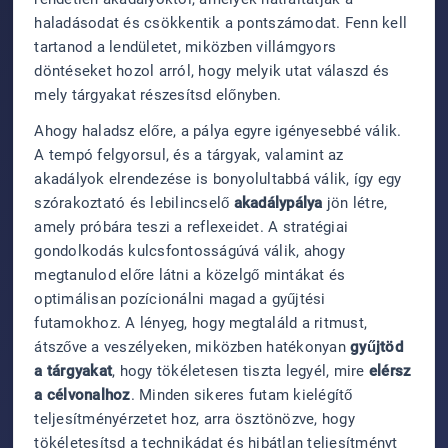
haladásodat és csökkentik a pontszámodat. Fenn kell
tartanod a lendületet, miközben villámgyors
döntéseket hozol arról, hogy melyik utat válaszd és
mely tárgyakat részesítsd előnyben.
Ahogy haladsz előre, a pálya egyre igényesebbé válik.
A tempó felgyorsul, és a tárgyak, valamint az
akadályok elrendezése is bonyolultabbá válik, így egy
szórakoztató és lebilincselő
akadálypálya
jön létre,
amely próbára teszi a reflexeidet. A stratégiai
gondolkodás kulcsfontosságúvá válik, ahogy
megtanulod előre látni a közelgő mintákat és
optimálisan pozícionálni magad a gyűjtési
futamokhoz. A lényeg, hogy megtaláld a ritmust,
átszőve a veszélyeken, miközben hatékonyan
gyűjtöd
a tárgyakat
, hogy tökéletesen tiszta legyél, mire
elérsz
a célvonalhoz
. Minden sikeres futam kielégítő
teljesítményérzetet hoz, arra ösztönözve, hogy
tökéletesítsd a technikádat és hibátlan teljesítményt