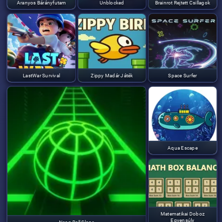
Aranyos Bárányfutam
Unblocked
Brainrot Rejtett Csillagok
LastWar Survival
Zippy Madár Játék
Space Surfer
Aqua Escape
Matematikai Doboz
Egyensúly