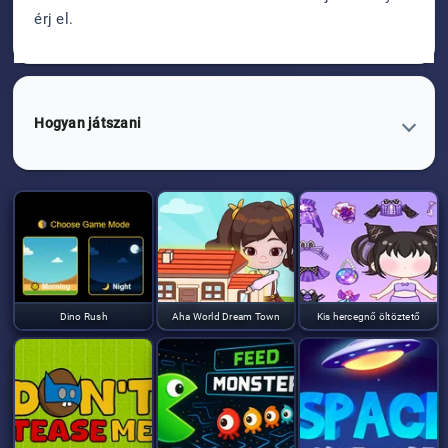
érj el.
Hogyan játszani
Dino Rush
Aha World Dream Town
Kis hercegnő öltöztető