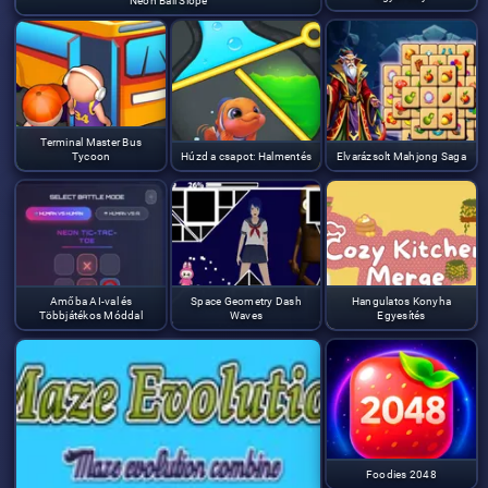
Neon Ball Slope
Terminal Master Bus
Tycoon
Húzd a csapot: Halmentés
Elvarázsolt Mahjong Saga
Amőba AI-val és
Space Geometry Dash
Hangulatos Konyha
Többjátékos Móddal
Waves
Egyesítés
Foodies 2048