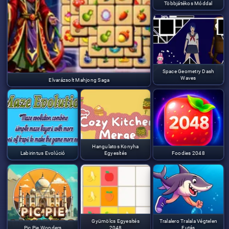
Többjátékos Móddal
Space Geometry Dash
Waves
Elvarázsolt Mahjong Saga
Hangulatos Konyha
Labirintus Evolúció
Egyesítés
Foodies 2048
Gyümölcs Egyesítés
Tralalero Tralala Végtelen
Pic Pie Wonders
2048
Futás