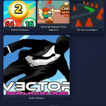
Minicraft Szakács Torta
2048 Űrmisszió
Háborúk
3D Toronyvédelem
Vector Parkour