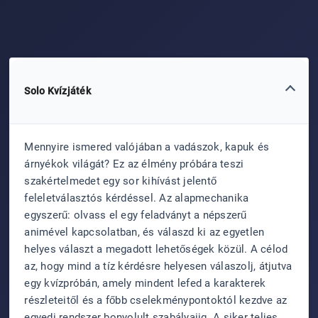
Solo Kvízjáték
Mennyire ismered valójában a vadászok, kapuk és
árnyékok világát? Ez az élmény próbára teszi
szakértelmedet egy sor kihívást jelentő
feleletválasztós kérdéssel. Az alapmechanika
egyszerű: olvass el egy feladványt a népszerű
animével kapcsolatban, és válaszd ki az egyetlen
helyes választ a megadott lehetőségek közül. A célod
az, hogy mind a tíz kérdésre helyesen válaszolj, átjutva
egy kvízpróbán, amely mindent lefed a karakterek
részleteitől és a főbb cselekménypontoktól kezdve az
egyedi rendszer bonyolult szabályaiig. A siker teljes