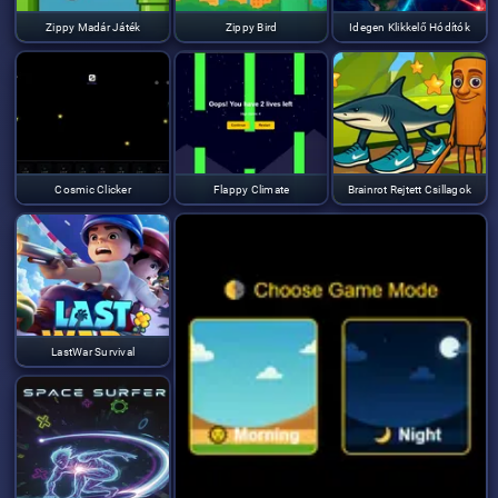
Zippy Madár Játék
Zippy Bird
Idegen Klikkelő Hódítók
Cosmic Clicker
Flappy Climate
Brainrot Rejtett Csillagok
LastWar Survival