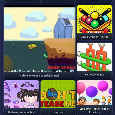
Biliárd Gyémánt Kihívás
Pin Away Puzzle
Valami a tenger alatt Nehéz Verzió
Léggömb Hősök: Fuss és
Kis hercegnő öltöztető
Ne ugrass!
Emelkedj