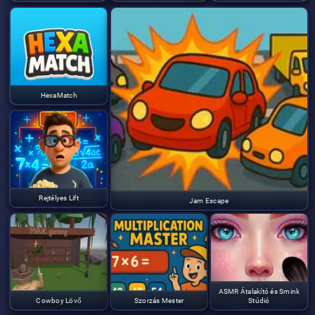
HexaMatch
Rejtélyes Lift
Jam Escape
ASMR Átalakító és Smink
Cowboy Lövő
Szorzás Mester
Stúdió