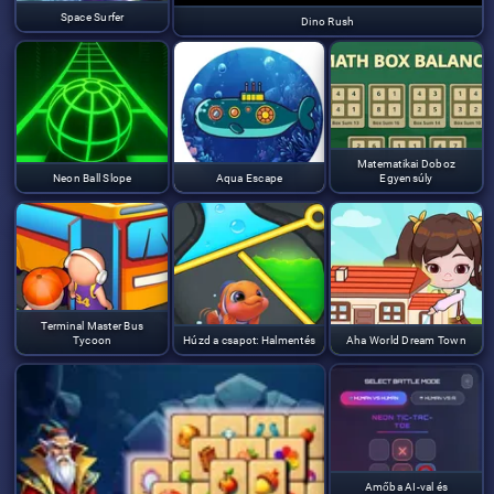
Space Surfer
Dino Rush
Matematikai Doboz
Neon Ball Slope
Aqua Escape
Egyensúly
Terminal Master Bus
Tycoon
Húzd a csapot: Halmentés
Aha World Dream Town
Amőba AI-val és