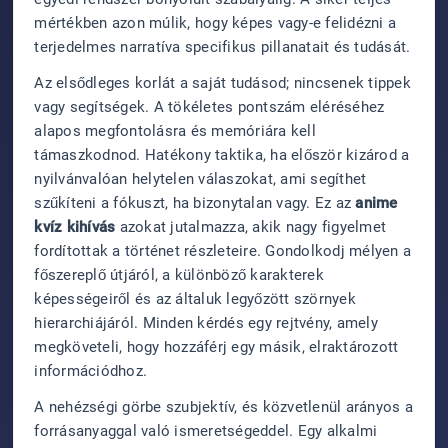
mértékben azon múlik, hogy képes vagy-e felidézni a
terjedelmes narratíva specifikus pillanatait és tudását.
Az elsődleges korlát a saját tudásod; nincsenek tippek
vagy segítségek. A tökéletes pontszám eléréséhez
alapos megfontolásra és memóriára kell
támaszkodnod. Hatékony taktika, ha először kizárod a
nyilvánvalóan helytelen válaszokat, ami segíthet
szűkíteni a fókuszt, ha bizonytalan vagy. Ez az
anime
kvíz kihívás
azokat jutalmazza, akik nagy figyelmet
fordítottak a történet részleteire. Gondolkodj mélyen a
főszereplő útjáról, a különböző karakterek
képességeiről és az általuk legyőzött szörnyek
hierarchiájáról. Minden kérdés egy rejtvény, amely
megköveteli, hogy hozzáférj egy másik, elraktározott
információdhoz.
A nehézségi görbe szubjektív, és közvetlenül arányos a
forrásanyaggal való ismeretségeddel. Egy alkalmi