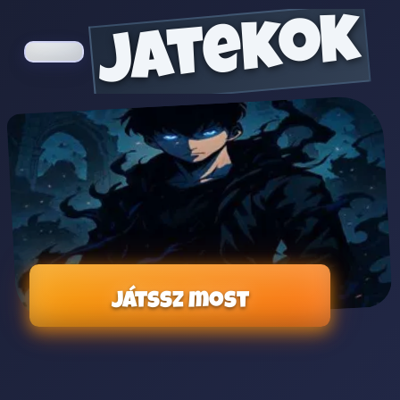
jatekok
Játssz most