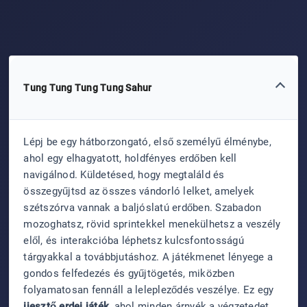
Tung Tung Tung Tung Sahur
Lépj be egy hátborzongató, első személyű élménybe,
ahol egy elhagyatott, holdfényes erdőben kell
navigálnod. Küldetésed, hogy megtaláld és
összegyűjtsd az összes vándorló lelket, amelyek
szétszórva vannak a baljóslatú erdőben. Szabadon
mozoghatsz, rövid sprintekkel menekülhetsz a veszély
elől, és interakcióba léphetsz kulcsfontosságú
tárgyakkal a továbbjutáshoz. A játékmenet lényege a
gondos felfedezés és gyűjtögetés, miközben
folyamatosan fennáll a lelepleződés veszélye. Ez egy
ijesztő erdei játék
, ahol minden árnyék a végzetedet