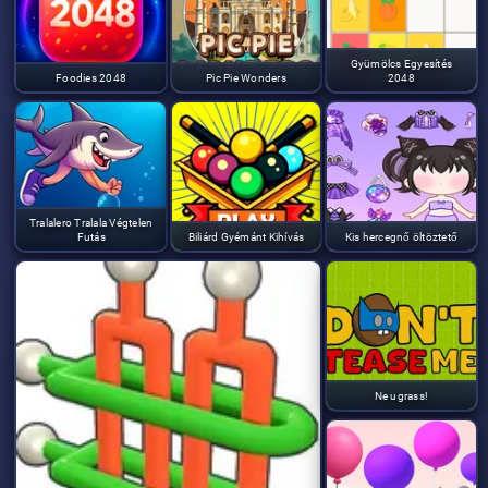
Gyümölcs Egyesítés
Foodies 2048
Pic Pie Wonders
2048
Tralalero Tralala Végtelen
Futás
Biliárd Gyémánt Kihívás
Kis hercegnő öltöztető
Ne ugrass!