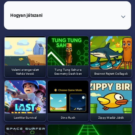
Hogyan játszani
Valami a tenger alatt
Tung Tung Sahur a
Nehéz Verzió
Geometry Dash-ben
Brainrot Rejtett Csillagok
LastWar Survival
Dino Rush
Zippy Madár Játék