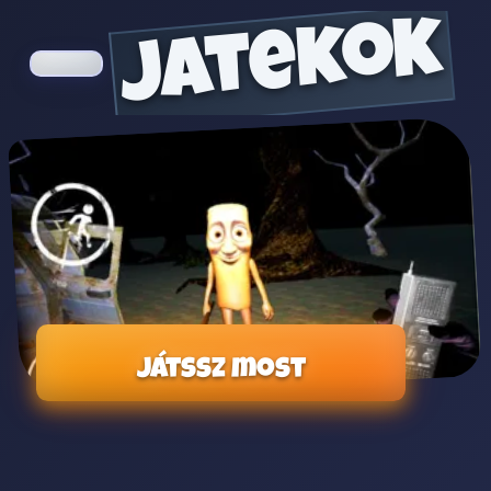
jatekok
Játssz most