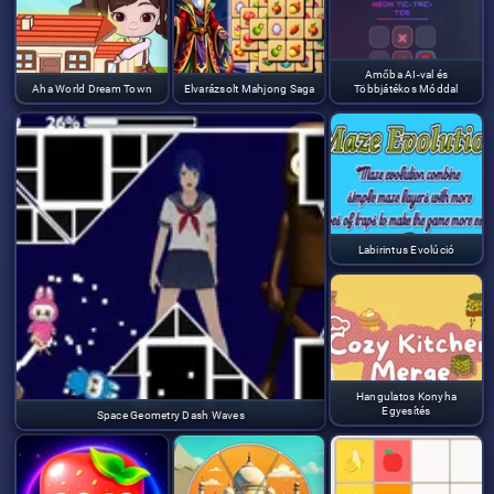
Amőba AI-val és
Aha World Dream Town
Elvarázsolt Mahjong Saga
Többjátékos Móddal
Labirintus Evolúció
Hangulatos Konyha
Egyesítés
Space Geometry Dash Waves