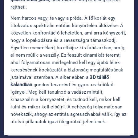
rejtheti.
Nem harcos vagy; te vagy a préda. A fő korlát egy
titokzatos spektrális entitás könyörtelen üldözése. A
közvetlen konfrontáció lehetetlen, ami arra kényszerít,
hogy a lopakodásra és a ravaszságra támaszkodj.
Egyetlen menedéked, ha elbújsz kis faházakban, amíg
el nem múlik a veszély. Ez feszült dinamikát teremt,
ahol folyamatosan mérlegelned kell egy újabb lélek
keresésének kockázatát a biztonság megtalálásának
jutalmával szemben. A siker ebben a
3D túlélő
kalandban
gondos tervezést és gyors reakciókat
igényel. Meg kell tanulnod a vadász mintáit,
kihasználni a környezetet, és tudnod kell, mikor kell
futni és mikor kell elbújni. A nehézség folyamatosan
növekszik, ahogy az entitás agresszívabbá válik, így az
utolsó pillanatok igazi idegpróbát jelentenek.