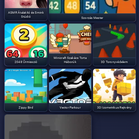
ASMR Átalakító és Smink
Stúdió
Szorzás Mester
Minicraft Szakács Torta
2048 Űrmisszió
Háborúk
3D Toronyvédelem
Zippy Bird
Vector Parkour
3D Izometrikus Rejtvény