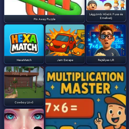
Léggömb Hősök: Fuss és
Emelkedj
Pin Away Puzzle
HexaMatch
Jam Escape
Rejtélyes Lift
Cowboy Lövő