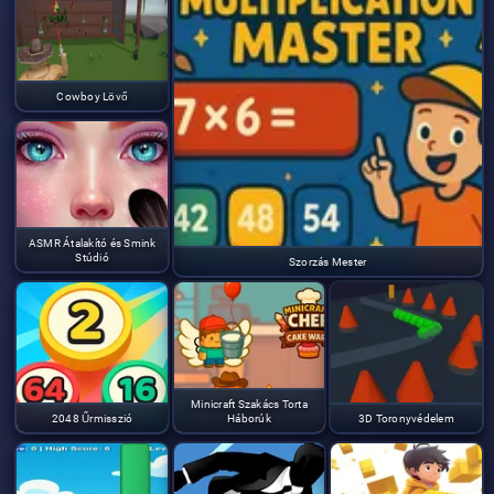
Cowboy Lövő
ASMR Átalakító és Smink
Stúdió
Szorzás Mester
Minicraft Szakács Torta
2048 Űrmisszió
Háborúk
3D Toronyvédelem