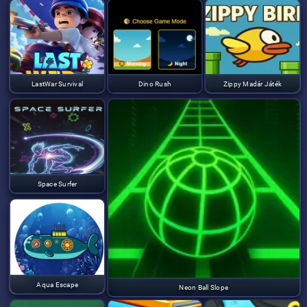
LastWar Survival
Dino Rush
Zippy Madár Játék
Space Surfer
Aqua Escape
Neon Ball Slope