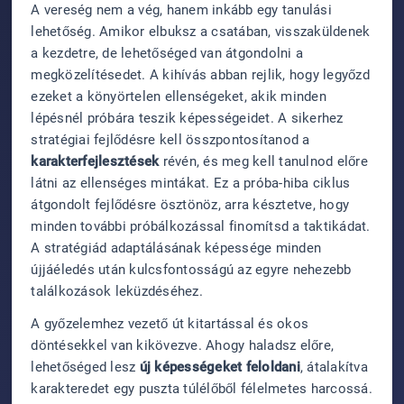
A vereség nem a vég, hanem inkább egy tanulási
lehetőség. Amikor elbuksz a csatában, visszaküldenek
a kezdetre, de lehetőséged van átgondolni a
megközelítésedet. A kihívás abban rejlik, hogy legyőzd
ezeket a könyörtelen ellenségeket, akik minden
lépésnél próbára teszik képességeidet. A sikerhez
stratégiai fejlődésre kell összpontosítanod a
karakterfejlesztések
révén, és meg kell tanulnod előre
látni az ellenséges mintákat. Ez a próba-hiba ciklus
átgondolt fejlődésre ösztönöz, arra késztetve, hogy
minden további próbálkozással finomítsd a taktikádat.
A stratégiád adaptálásának képessége minden
újjáéledés után kulcsfontosságú az egyre nehezebb
találkozások leküzdéséhez.
A győzelemhez vezető út kitartással és okos
döntésekkel van kikövezve. Ahogy haladsz előre,
lehetőséged lesz
új képességeket feloldani
, átalakítva
karakteredet egy puszta túlélőből félelmetes harcossá.