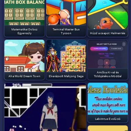
Matematikai Doboz
Terminal Master Bus
Egyensúly
Tycoon
Húzd a csapot: Halmentés
Amőba AI-val és
Aha World Dream Town
Elvarázsolt Mahjong Saga
Többjátékos Móddal
Labirintus Evolúció