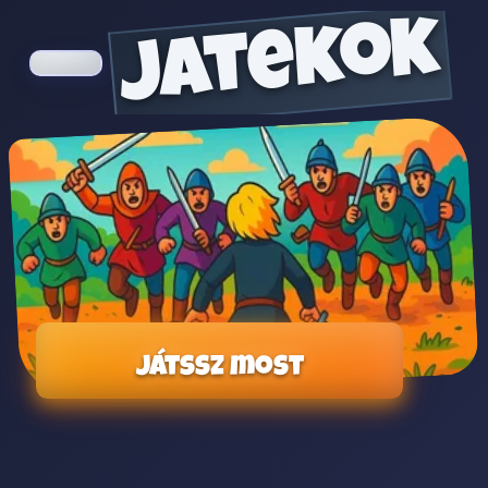
jatekok
Játssz most