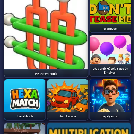
Ne ugrass!
Léggömb Hősök: Fuss és
Emelkedj
Pin Away Puzzle
HexaMatch
Jam Escape
Rejtélyes Lift