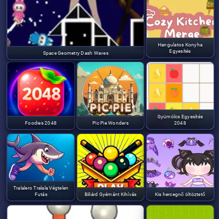
Hangulatos Konyha
Egyesítés
Space Geometry Dash Waves
Gyümölcs Egyesítés
Foodies 2048
Pic Pie Wonders
2048
Tralalero Tralala Végtelen
Futás
Biliárd Gyémánt Kihívás
Kis hercegnő öltöztető