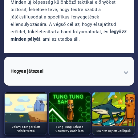
Minden új képesség különböző taktikai előnyöket
biztosít, lehetővé téve, hogy testre szabd a
játékstílusodat a specifikus fenyegetések
ellensúlyozására. A végső cél az, hogy elsajátítsd
erőidet, tökéletesítsd a harci folyamatodat, és
legyőzz
minden pályát
, ami az utadba áll.
Hogyan játszani
Valami a tenger alatt
Tung Tung Sahur a
Nehéz Verzió
Geometry Dash-ben
Brainrot Rejtett Csillagok